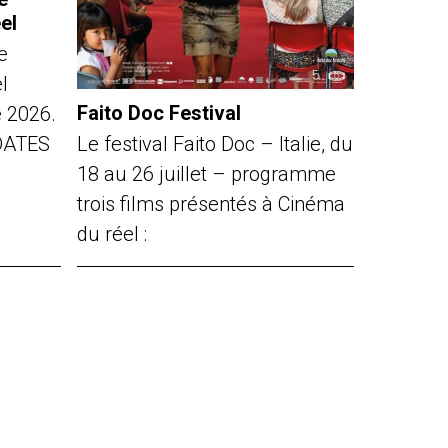
el
e
l
Faito Doc Festival
e 2026.
Le festival Faito Doc – Italie, du
DATES
18 au 26 juillet – programme
trois films présentés à Cinéma
du réel :