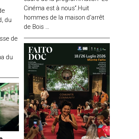
Cinéma est à nous“.Huit
de
hommes de la maison d’arrêt
d, du
de Bois …
sse de
ma du
e