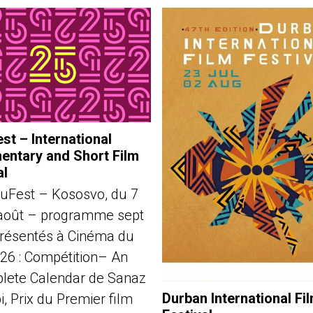
st – International
ntary and Short Film
al
uFest – Kososvo, du 7
août – programme sept
présentés à Cinéma du
026 : Compétition– An
lete Calendar de Sanaz
Durban International Fi
, Prix du Premier film