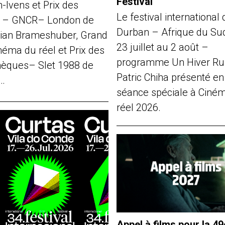
Festival
-Ivens et Prix des
Le festival international 
s – GNCR– London de
Durban – Afrique du Su
ian Brameshuber, Grand
23 juillet au 2 août –
néma du réel et Prix des
programme Un Hiver Ru
thèques– Slet 1988 de
Patric Chiha présenté en
…
séance spéciale à Ciné
réel 2026.
Appel à films pour la 49