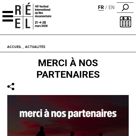
FR
EN
Aller au contenu
Fil d'ariane
ACCUEIL
ACTUALITÉS
MERCI À NOS
PARTENAIRES