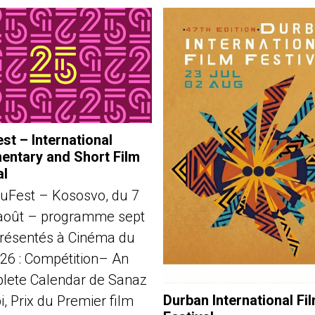
st – International
ntary and Short Film
al
uFest – Kososvo, du 7
août – programme sept
présentés à Cinéma du
026 : Compétition– An
lete Calendar de Sanaz
Durban International Fi
, Prix du Premier film