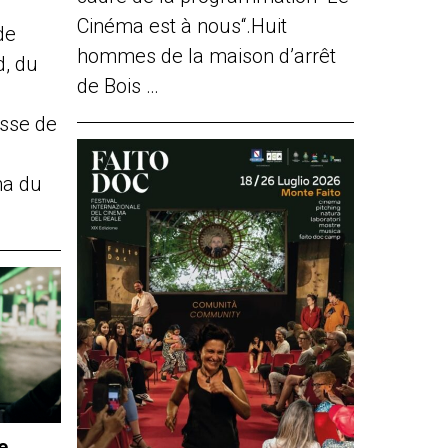
Cinéma est à nous“.Huit
de
hommes de la maison d’arrêt
d, du
de Bois …
sse de
ma du
e