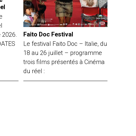
el
e
l
Faito Doc Festival
e 2026.
Le festival Faito Doc – Italie, du
DATES
18 au 26 juillet – programme
trois films présentés à Cinéma
du réel :