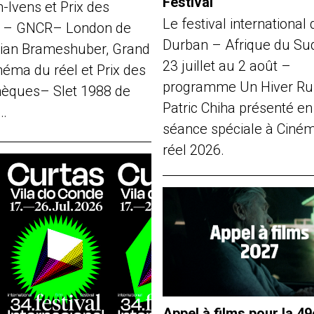
Festival
-Ivens et Prix des
Le festival international 
s – GNCR– London de
Durban – Afrique du Su
ian Brameshuber, Grand
23 juillet au 2 août –
néma du réel et Prix des
programme Un Hiver Ru
thèques– Slet 1988 de
Patric Chiha présenté en
…
séance spéciale à Ciné
réel 2026.
Appel à films pour la 49