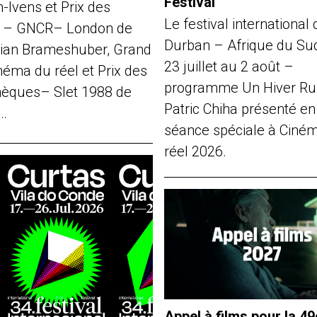
Festival
-Ivens et Prix des
Le festival international 
s – GNCR– London de
Durban – Afrique du Su
ian Brameshuber, Grand
23 juillet au 2 août –
néma du réel et Prix des
programme Un Hiver Ru
thèques– Slet 1988 de
Patric Chiha présenté en
…
séance spéciale à Ciné
réel 2026.
Appel à films pour la 49