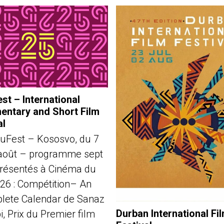
st – International
ntary and Short Film
al
uFest – Kososvo, du 7
août – programme sept
présentés à Cinéma du
026 : Compétition– An
lete Calendar de Sanaz
Durban International Fi
, Prix du Premier film