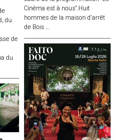
Cinéma est à nous“.Huit
de
hommes de la maison d’arrêt
d, du
de Bois …
sse de
ma du
e