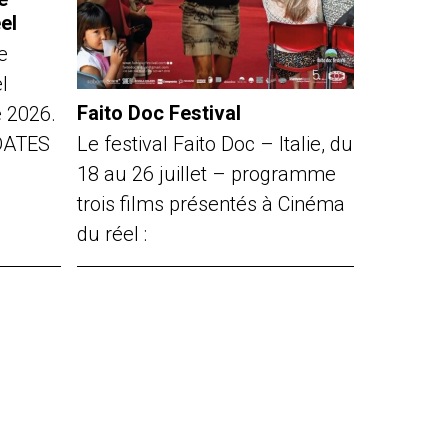
el
e
l
Faito Doc Festival
e 2026.
Le festival Faito Doc – Italie, du
DATES
18 au 26 juillet – programme
trois films présentés à Cinéma
du réel :