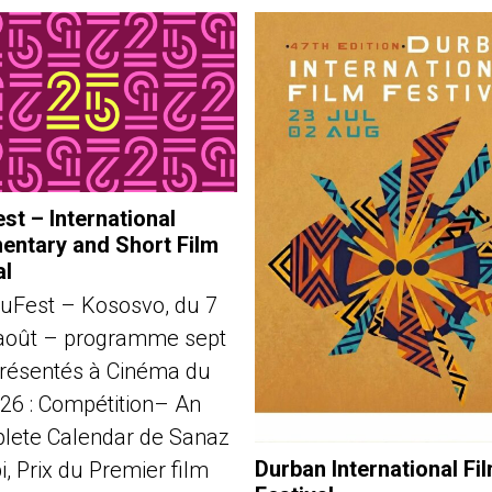
st – International
ntary and Short Film
al
uFest – Kososvo, du 7
août – programme sept
présentés à Cinéma du
026 : Compétition– An
lete Calendar de Sanaz
Durban International Fi
, Prix du Premier film