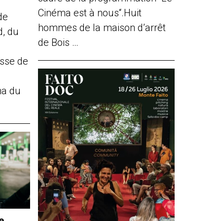
Cinéma est à nous“.Huit
de
hommes de la maison d’arrêt
d, du
de Bois …
sse de
ma du
e