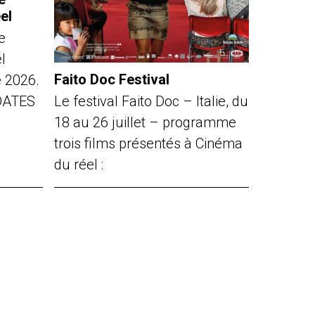
el
e
l
Faito Doc Festival
e 2026.
Le festival Faito Doc – Italie, du
DATES
18 au 26 juillet – programme
trois films présentés à Cinéma
du réel :