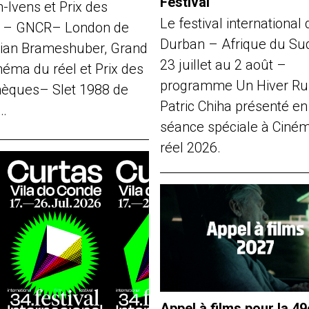
Festival
-Ivens et Prix des
Le festival international 
s – GNCR– London de
Durban – Afrique du Su
ian Brameshuber, Grand
23 juillet au 2 août –
néma du réel et Prix des
programme Un Hiver Ru
thèques– Slet 1988 de
Patric Chiha présenté en
…
séance spéciale à Ciné
réel 2026.
Appel à films pour la 49