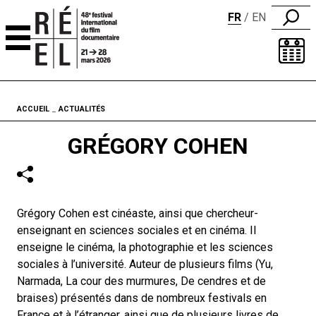
FR
EN
Aller au contenu
Fil d'ariane
ACCUEIL
ACTUALITÉS
GRÉGORY COHEN
Grégory Cohen est cinéaste, ainsi que chercheur-
enseignant en sciences sociales et en cinéma. Il
enseigne le cinéma, la photographie et les sciences
sociales à l’université. Auteur de plusieurs films (Yu,
Narmada, La cour des murmures, De cendres et de
braises) présentés dans de nombreux festivals en
France et à l’étranger, ainsi que de plusieurs livres de