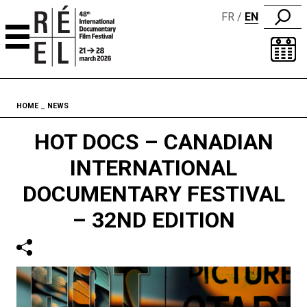
FR
EN
Skip to content
Fil d'ariane
HOME
NEWS
HOT DOCS – CANADIAN
INTERNATIONAL
DOCUMENTARY FESTIVAL
– 32ND EDITION